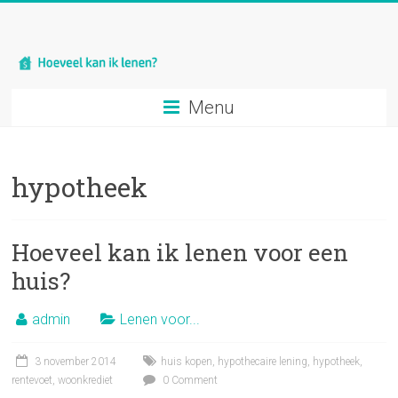
Menu
hypotheek
Hoeveel kan ik lenen voor een
huis?
admin
Lenen voor...
3 november 2014
huis kopen
,
hypothecaire lening
,
hypotheek
,
rentevoet
,
woonkrediet
0 Comment